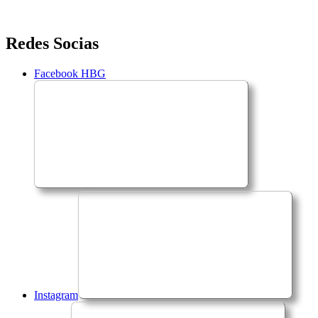
Saltar
Redes Socias
para
o
Facebook HBG
conteúdo
Instagram