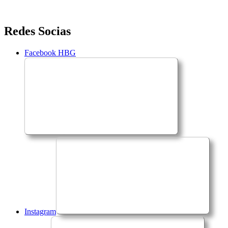
Saltar
Redes Socias
para
o
Facebook HBG
conteúdo
Instagram