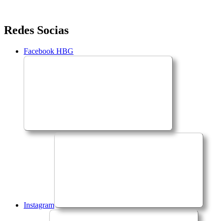
Saltar
Redes Socias
para
o
Facebook HBG
conteúdo
Instagram