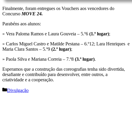
Finalmente, foram entregues os Vouchers aos vencedores do
Concurso
MOVE 24.
Parabéns aos alunos:
» Vera Paloma Ramos e Laura Gouveia – 5.º6
(1.º lugar)
;
» Carlos Miguel Castro e Matilde Pestana – 6.º12; Lara Henriques e
Maria Clara Santos – 5.º9
(2.º lugar)
;
» Paola Silva e Mariana Correia – 7.º8
(3.º lugar)
.
Esperamos que a construção das coreografias tenha sido divertida,
desafiante e contribuído para desenvolver, entre outros, a
criatividade e a cooperação.
Categorias
Divulgação
Navegação
de
artigos