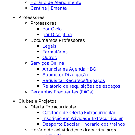
Horário de Atendimento
Cantina | Ementa
Professores
Professores
por Ciclo
por Disciplina
Documentos Professores
Legais
Formulários
Outros
Serviços Online
Anunciar na Agenda HBG
Submeter Divulgação
Requisitar Recursos/Espaços
Relatório de requisições de espaços
Perguntas Frequentes (FAQs)
Clubes e Projetos
Oferta Extracurricular
Catálogo de Oferta Extracurricular
Inscrição em Atividade Extracurricular
Desporto Escolar – horário dos treinos
Horário de actividades extracurriculares