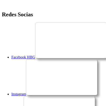
Saltar
Redes Socias
para
o
conteúdo
Facebook HBG
Instagram