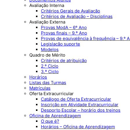
Avaliação Interna
Critérios Gerais de Avaliação
Critérios de Avaliação – Disciplinas
Avaliação Externa
Provas ModA – 6º Ano
Provas finais – 9.º Ano
Provas de equivalência à frequência – 9.º 
Legislação suporte
Modelos
Quadro de Mérito
Critérios de atribuição
2.º Ciclo
3.º Ciclo
Horários
Listas das Turmas
Matrículas
Oferta Extracurricular
Catálogo de Oferta Extracurricular
Inscrição em Atividade Extracurricular
Desporto Escolar – horário dos treinos
Oficina de Aprendizagem
O que é?
Horários – Oficina de Aprendizagem