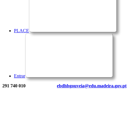
PLACE
Entrar
291 740 010
ebdhbgouveia@edu.madeira.gov.pt