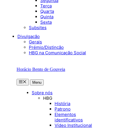
Segunda
Terça
Quarta
Quinta
Sexta
Subsites
Divulgação
Gerais
Prémio/Distinção
HBG na Comunicação Social
Horácio Bento de Gouveia
Menu
Menu
Sobre nós
HBG
História
Patrono
Elementos
identificativos
Vídeo Institucional