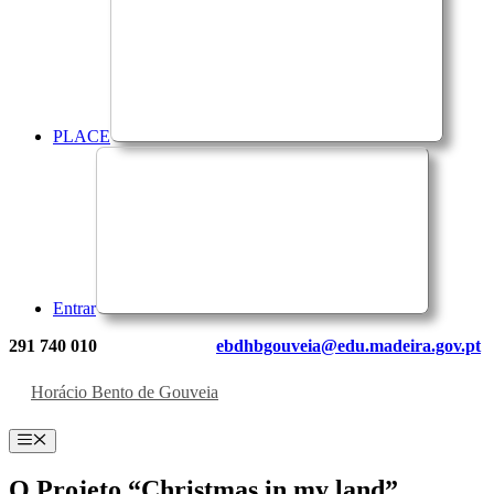
PLACE
Entrar
291 740 010
ebdhbgouveia@edu.madeira.gov.pt
Horácio Bento de Gouveia
Menu
O Projeto “Christmas in my land”