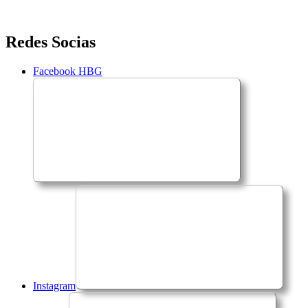
Saltar
Redes Socias
para
o
Facebook HBG
conteúdo
Instagram