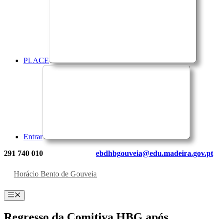
PLACE
Entrar
291 740 010
ebdhbgouveia@edu.madeira.gov.pt
Horácio Bento de Gouveia
Menu
Regresso da Comitiva HBG após