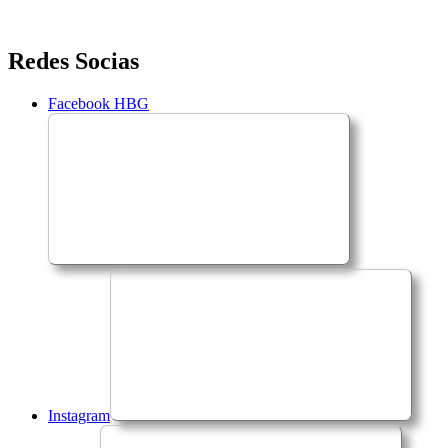
Saltar
Redes Socias
para
o
Facebook HBG
conteúdo
Instagram