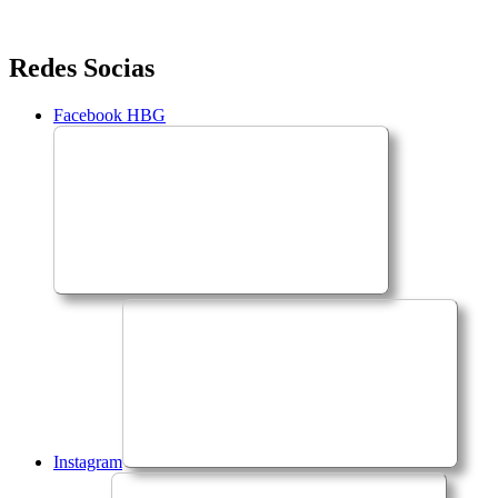
Saltar
Redes Socias
para
o
Facebook HBG
conteúdo
Instagram