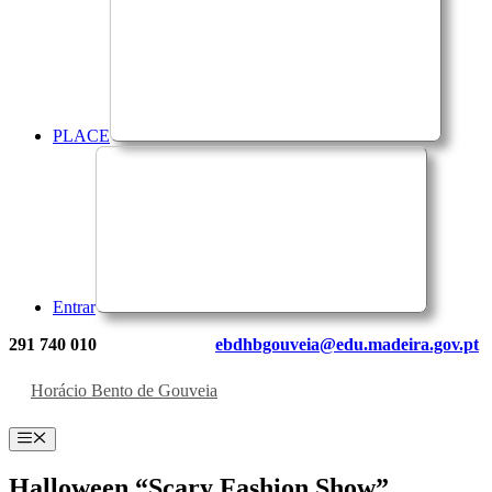
PLACE
Entrar
291 740 010
ebdhbgouveia@edu.madeira.gov.pt
Horácio Bento de Gouveia
Menu
Halloween “Scary Fashion Show”