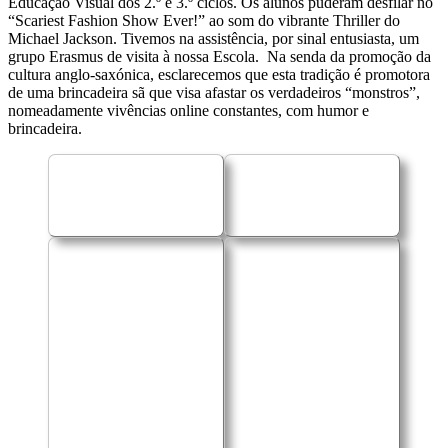
Educação Visual dos 2.º e 3.º ciclos. Os alunos puderam desfilar no
“Scariest Fashion Show Ever!” ao som do vibrante Thriller do
Michael Jackson. Tivemos na assistência, por sinal entusiasta, um
grupo Erasmus de visita à nossa Escola. Na senda da promoção da
cultura anglo-saxónica, esclarecemos que esta tradição é promotora
de uma brincadeira sã que visa afastar os verdadeiros “monstros”,
nomeadamente vivências online constantes, com humor e
brincadeira.