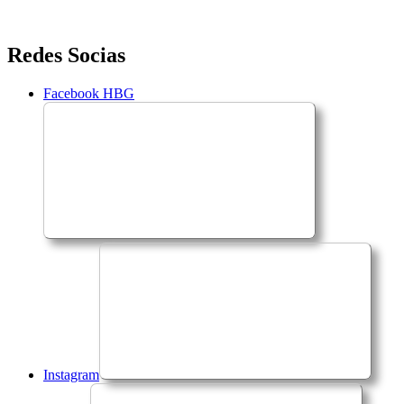
Saltar
Redes Socias
para
o
Facebook HBG
conteúdo
Instagram