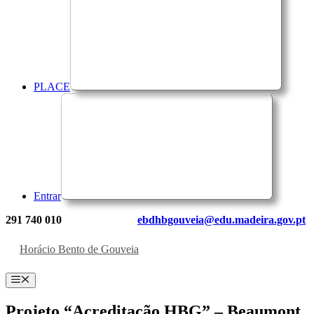
PLACE
Entrar
291 740 010
ebdhbgouveia@edu.madeira.gov.pt
Horácio Bento de Gouveia
Menu
Projeto “Acreditação HBG” – Beaumont