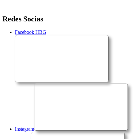
Saltar
Redes Socias
para
o
Facebook HBG
conteúdo
Instagram