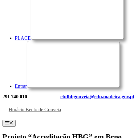
PLACE
Entrar
291 740 010
ebdhbgouveia@edu.madeira.gov.pt
Horácio Bento de Gouveia
Menu
Projeto “Acreditação HBG” em Brno