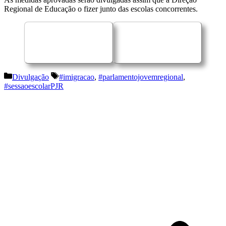
Regional de Educação o fizer junto das escolas concorrentes.
Categorias
Etiquetas
Divulgação
#imigracao
,
#parlamentojovemregional
,
#sessaoescolarPJR
Navegação
de
artigos