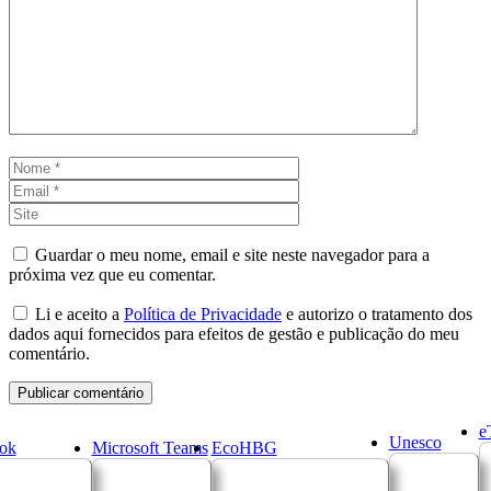
Comentário
Nome
Email
Site
Guardar o meu nome, email e site neste navegador para a
próxima vez que eu comentar.
Li e aceito a
Política de Privacidade
e autorizo o tratamento dos
dados aqui fornecidos para efeitos de gestão e publicação do meu
comentário.
e
Unesco
ok
Microsoft Teams
EcoHBG