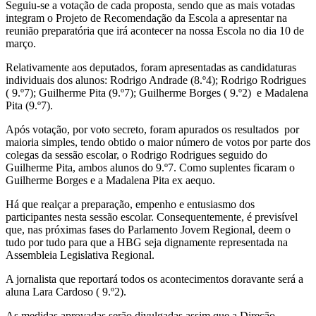
Seguiu-se a votação de cada proposta, sendo que as mais votadas
integram o Projeto de Recomendação da Escola a apresentar na
reunião preparatória que irá acontecer na nossa Escola no dia 10 de
março.
Relativamente aos deputados, foram apresentadas as candidaturas
individuais dos alunos: Rodrigo Andrade (8.º4); Rodrigo Rodrigues
( 9.º7); Guilherme Pita (9.º7); Guilherme Borges ( 9.º2) e Madalena
Pita (9.º7).
Após votação, por voto secreto, foram apurados os resultados por
maioria simples, tendo obtido o maior número de votos por parte dos
colegas da sessão escolar, o Rodrigo Rodrigues seguido do
Guilherme Pita, ambos alunos do 9.º7. Como suplentes ficaram o
Guilherme Borges e a Madalena Pita ex aequo.
Há que realçar a preparação, empenho e entusiasmo dos
participantes nesta sessão escolar. Consequentemente, é previsível
que, nas próximas fases do Parlamento Jovem Regional, deem o
tudo por tudo para que a HBG seja dignamente representada na
Assembleia Legislativa Regional.
A jornalista que reportará todos os acontecimentos doravante será a
aluna Lara Cardoso ( 9.º2).
As medidas aprovadas serão divulgadas assim que a Direção