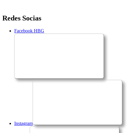
Saltar
Redes Socias
para
o
Facebook HBG
conteúdo
Instagram