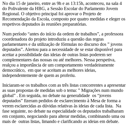
No dia 15 de janeiro, entre as 9h e as 13:15h, aconteceu, na sala 4
do Polivalente da HBG, a Sessão Escolar do Parlamento Jovem
Regional. O objetivo principal foi aprovar o Projeto de
Recomendação da Escola, composto por quatro medidas e eleger os
respetivos deputados às reuniões preparatórias.
Num período “antes do início da ordem de trabalhos”, a professora
coordenadora do projeto introduziu a questão das regras
parlamentares e da utilização de fórmulas no discurso dos ” jovens
deputados”. Alertou para a necessidade de se estar disponível para
aceitar a possibilidade das ideias de outras listas poderem ser
complementares das nossas ou até melhores. Nessa perspetiva,
realçou a importância de um comportamento verdadeiramente
democrático, em que se aceitam as melhores ideias,
independentemente de quem as proferiu.
Iniciaram-se os trabalhos com as três listas concorrentes a apresentar
as suas propostas de medidas sob o tema: ” Migrações num mundo
global” . Em seguida, no debate na generalidade os “jovens
deputados” fizeram pedidos de esclarecimento à Mesa de forma a
verem esclarecidas as dúvidas relativas às ideias de cada lista. Na
fase seguinte, no debate na especialidade os deputados trabalharam
em conjunto, negociando para alterar medidas, combinando uma ou
mais de outras listas, limando e clarificando as ideias em debate.