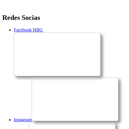
Saltar
Redes Socias
para
o
Facebook HBG
conteúdo
Instagram