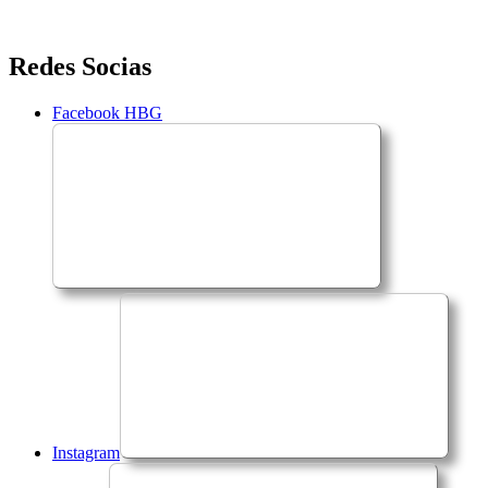
Saltar
Redes Socias
para
o
Facebook HBG
conteúdo
Instagram