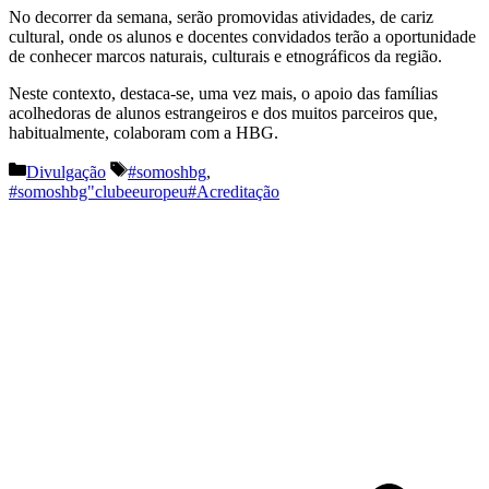
No decorrer da semana, serão promovidas atividades, de cariz
cultural, onde os alunos e docentes convidados terão a oportunidade
de conhecer marcos naturais, culturais e etnográficos da região.
Neste contexto, destaca-se, uma vez mais, o apoio das famílias
acolhedoras de alunos estrangeiros e dos muitos parceiros que,
habitualmente, colaboram com a HBG.
Categorias
Etiquetas
Divulgação
#somoshbg
,
#somoshbg"clubeeuropeu#Acreditação
Navegação
de
artigos