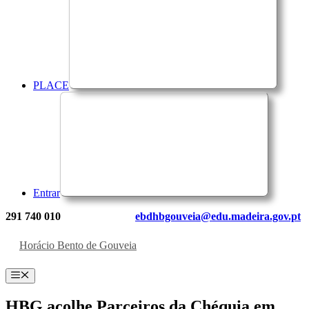
PLACE
Entrar
291 740 010
ebdhbgouveia@edu.madeira.gov.pt
Horácio Bento de Gouveia
Menu
HBG acolhe Parceiros da Chéquia em