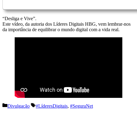
“Desliga e Vive”.
Este vídeo, da autoria dos Líderes Digitais HBG, vem lembrar-nos
da importância de equilibrar o mundo digital com a vida real.
Categorias
Etiquetas
Divulgação
#LíderesDigitais
,
#SeguraNet
Navegação
de
artigos