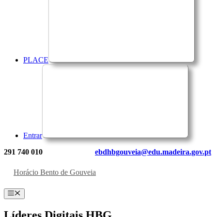
PLACE
Entrar
291 740 010
ebdhbgouveia@edu.madeira.gov.pt
Horácio Bento de Gouveia
Menu
Líderes Digitais HBG