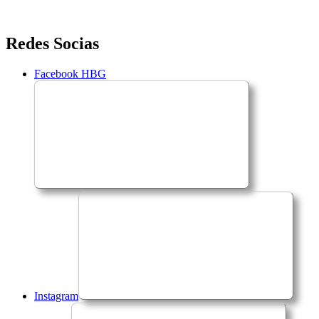
Saltar
Redes Socias
para
o
Facebook HBG
conteúdo
Instagram