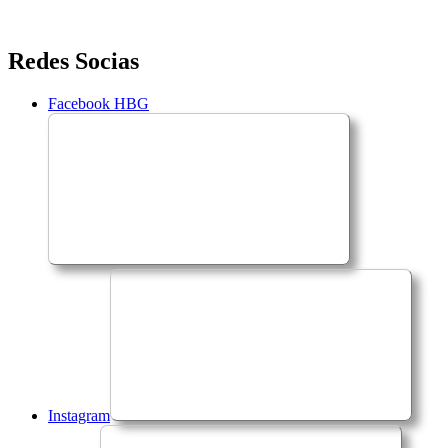
Saltar
Redes Socias
para
o
Facebook HBG
conteúdo
Instagram