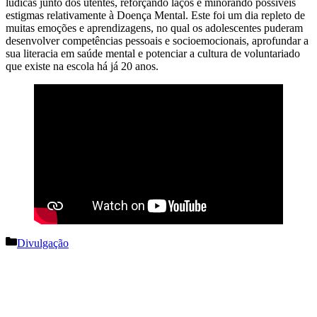
lúdicas junto dos utentes, reforçando laços e minorando possíveis
estigmas relativamente à Doença Mental. Este foi um dia repleto de
muitas emoções e aprendizagens, no qual os adolescentes puderam
desenvolver competências pessoais e socioemocionais, aprofundar a
sua literacia em saúde mental e potenciar a cultura de voluntariado
que existe na escola há já 20 anos.
Categorias
Divulgação
Navegação
de
artigos