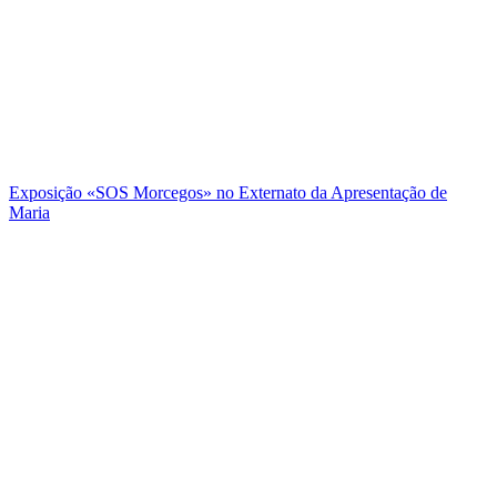
Exposição «SOS Morcegos» no Externato da Apresentação de
Maria