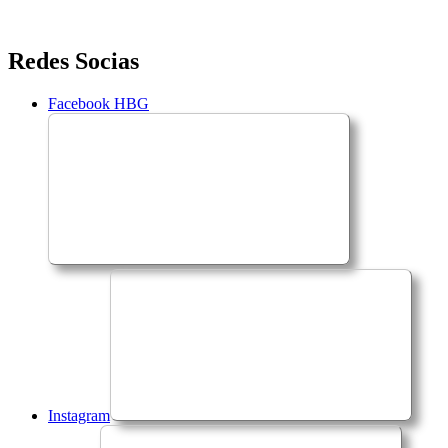
Saltar
Redes Socias
para
o
Facebook HBG
conteúdo
Instagram