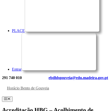
PLACE
Entrar
291 740 010
ebdhbgouveia@edu.madeira.gov.pt
Horácio Bento de Gouveia
Menu
Acreditação HBG – Acolhimento de