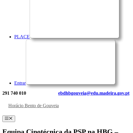
PLACE
Entrar
291 740 010
ebdhbgouveia@edu.madeira.gov.pt
Horácio Bento de Gouveia
Menu
Equipa Cinotécnica da PSP na HBG –