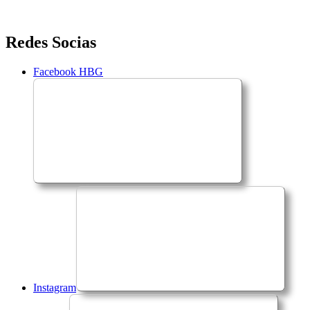
Saltar
Redes Socias
para
o
Facebook HBG
conteúdo
Instagram