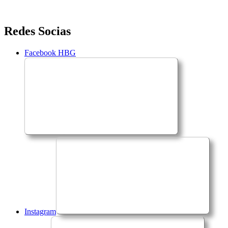
Saltar
Redes Socias
para
o
Facebook HBG
conteúdo
Instagram