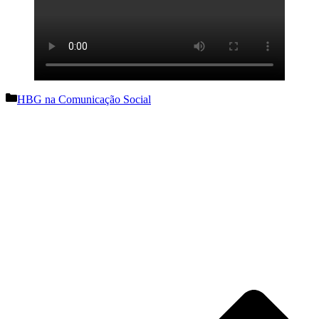
Categorias
HBG na Comunicação Social
Navegação
de
artigos