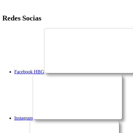
Saltar
Redes Socias
para
o
conteúdo
Facebook HBG
Instagram