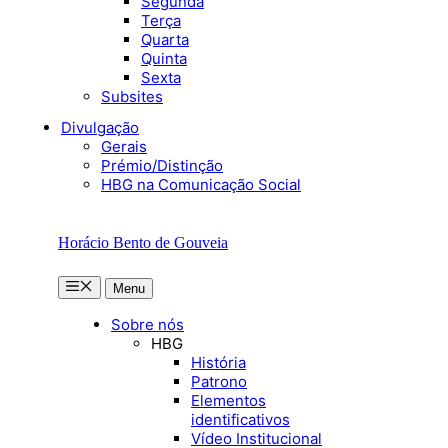
Segunda
Terça
Quarta
Quinta
Sexta
Subsites
Divulgação
Gerais
Prémio/Distinção
HBG na Comunicação Social
Horácio Bento de Gouveia
Menu
Menu
Sobre nós
HBG
História
Patrono
Elementos
identificativos
Vídeo Institucional