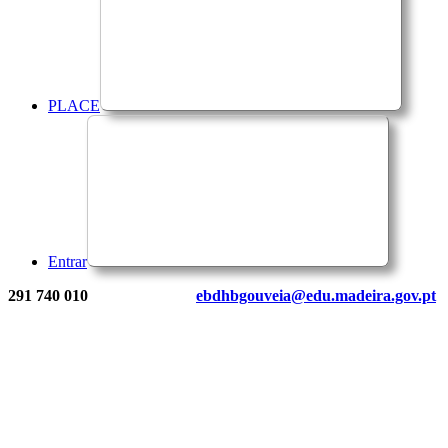
PLACE
Entrar
291 740 010
ebdhbgouveia@edu.madeira.gov.pt