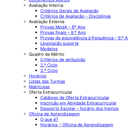
Avaliação Interna
Critérios Gerais de Avaliação
Critérios de Avaliação – Disciplinas
Avaliação Externa
Provas ModA – 6º Ano
Provas finais – 9.º Ano
Provas de equivalência à frequência – 9.º 
Legislação suporte
Modelos
Quadro de Mérito
Critérios de atribuição
2.º Ciclo
3.º Ciclo
Horários
Listas das Turmas
Matrículas
Oferta Extracurricular
Catálogo de Oferta Extracurricular
Inscrição em Atividade Extracurricular
Desporto Escolar – horário dos treinos
Oficina de Aprendizagem
O que é?
Horários – Oficina de Aprendizagem