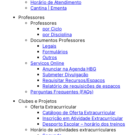
Horário de Atendimento
Cantina | Ementa
Professores
Professores
por Ciclo
por Disciplina
Documentos Professores
Legais
Formulários
Outros
Serviços Online
Anunciar na Agenda HBG
Submeter Divulgação
Requisitar Recursos/Espaços
Relatório de requisições de espaços
Perguntas Frequentes (FAQs)
Clubes e Projetos
Oferta Extracurricular
Catálogo de Oferta Extracurricular
Inscrição em Atividade Extracurricular
Desporto Escolar – horário dos treinos
Horário de actividades extracurriculares