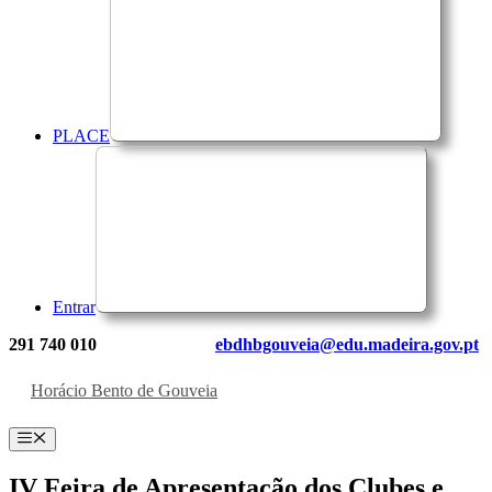
PLACE
Entrar
291 740 010
ebdhbgouveia@edu.madeira.gov.pt
Horácio Bento de Gouveia
Menu
IV Feira de Apresentação dos Clubes e