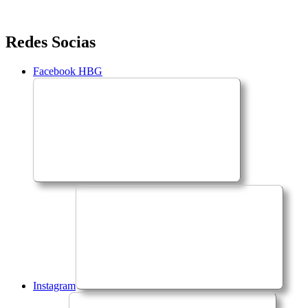
Saltar
Redes Socias
para
o
Facebook HBG
conteúdo
Instagram