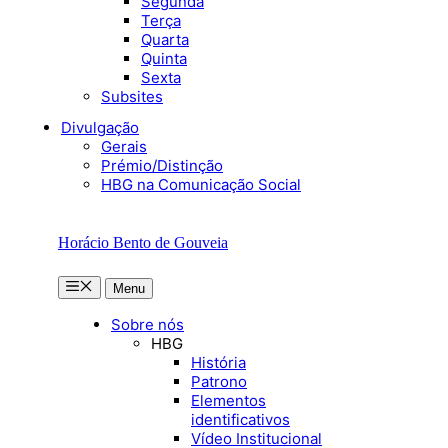
Segunda
Terça
Quarta
Quinta
Sexta
Subsites
Divulgação
Gerais
Prémio/Distinção
HBG na Comunicação Social
Horácio Bento de Gouveia
Menu
Menu
Sobre nós
HBG
História
Patrono
Elementos
identificativos
Vídeo Institucional