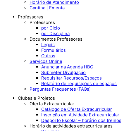
Horário de Atendimento
Cantina | Ementa
Professores
Professores
por Ciclo
por Disciplina
Documentos Professores
Legais
Formulários
Outros
Serviços Online
Anunciar na Agenda HBG
Submeter Divulgação
Requisitar Recursos/Espaços
Relatório de requisições de espaços
Perguntas Frequentes (FAQs)
Clubes e Projetos
Oferta Extracurricular
Catálogo de Oferta Extracurricular
Inscrição em Atividade Extracurricular
Desporto Escolar – horário dos treinos
Horário de actividades extracurriculares