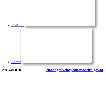
PLACE
Entrar
291 740 010
ebdhbgouveia@edu.madeira.gov.pt