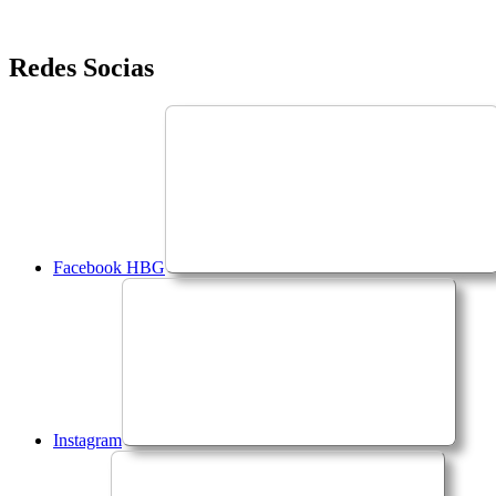
Saltar
Redes Socias
para
o
conteúdo
Facebook HBG
Instagram