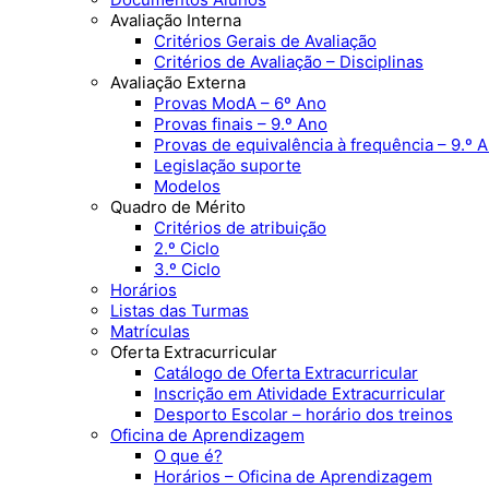
Avaliação Interna
Critérios Gerais de Avaliação
Critérios de Avaliação – Disciplinas
Avaliação Externa
Provas ModA – 6º Ano
Provas finais – 9.º Ano
Provas de equivalência à frequência – 9.º 
Legislação suporte
Modelos
Quadro de Mérito
Critérios de atribuição
2.º Ciclo
3.º Ciclo
Horários
Listas das Turmas
Matrículas
Oferta Extracurricular
Catálogo de Oferta Extracurricular
Inscrição em Atividade Extracurricular
Desporto Escolar – horário dos treinos
Oficina de Aprendizagem
O que é?
Horários – Oficina de Aprendizagem