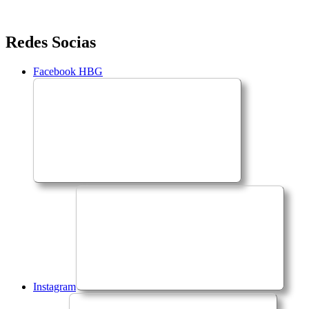
Saltar
Redes Socias
para
o
Facebook HBG
conteúdo
Instagram