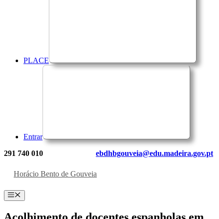
PLACE
Entrar
291 740 010
ebdhbgouveia@edu.madeira.gov.pt
Horácio Bento de Gouveia
Menu
Acolhimento de docentes espanholas em