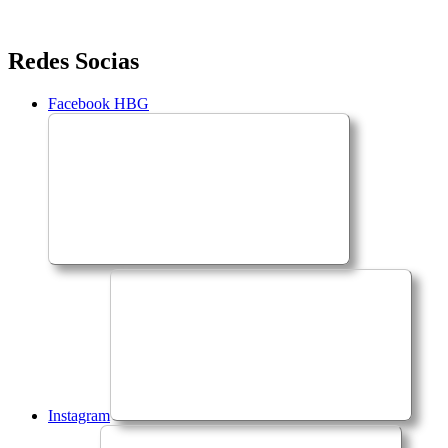
Saltar
Redes Socias
para
o
Facebook HBG
conteúdo
Instagram