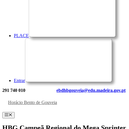
PLACE
Entrar
291 740 010
ebdhbgouveia@edu.madeira.gov.pt
Horácio Bento de Gouveia
Menu
HBG Campeã Regional do Mega Sprinter