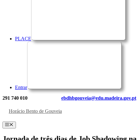
PLACE
Entrar
291 740 010
ebdhbgouveia@edu.madeira.gov.pt
Horácio Bento de Gouveia
Menu
Jornada de três dias de Job Shadowing na