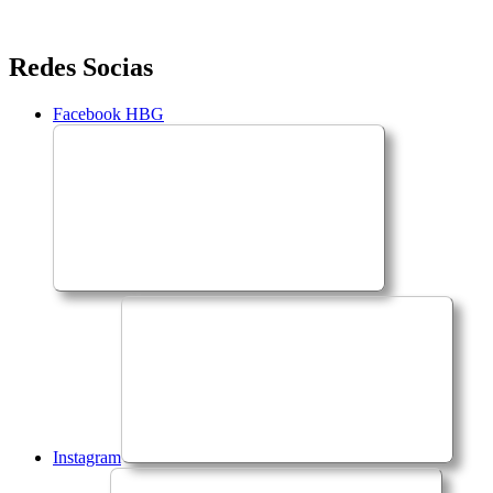
Saltar
Redes Socias
para
o
Facebook HBG
conteúdo
Instagram