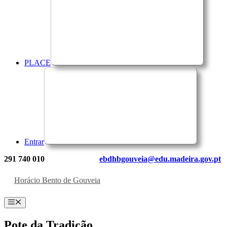
PLACE
Entrar
291 740 010
ebdhbgouveia@edu.madeira.gov.pt
Horácio Bento de Gouveia
Menu
Pote da Tradição