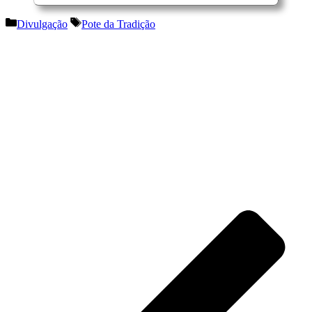
Categorias
Etiquetas
Divulgação
Pote da Tradição
Navegação
de
artigos