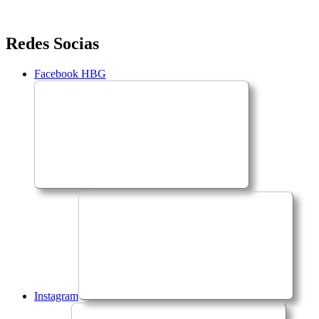
Saltar
Redes Socias
para
o
Facebook HBG
conteúdo
Instagram