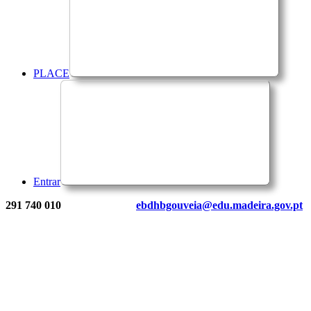
PLACE
Entrar
291 740 010
ebdhbgouveia@edu.madeira.gov.pt