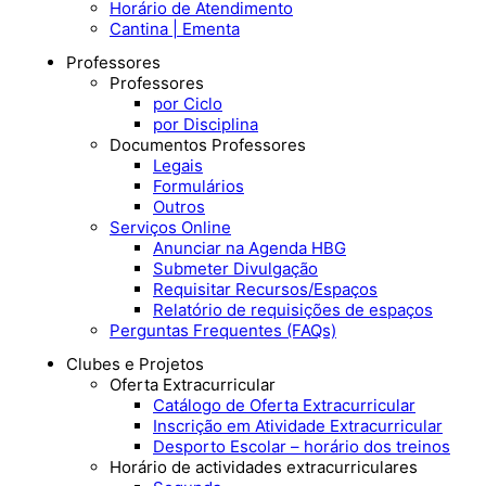
Horário de Atendimento
Cantina | Ementa
Professores
Professores
por Ciclo
por Disciplina
Documentos Professores
Legais
Formulários
Outros
Serviços Online
Anunciar na Agenda HBG
Submeter Divulgação
Requisitar Recursos/Espaços
Relatório de requisições de espaços
Perguntas Frequentes (FAQs)
Clubes e Projetos
Oferta Extracurricular
Catálogo de Oferta Extracurricular
Inscrição em Atividade Extracurricular
Desporto Escolar – horário dos treinos
Horário de actividades extracurriculares