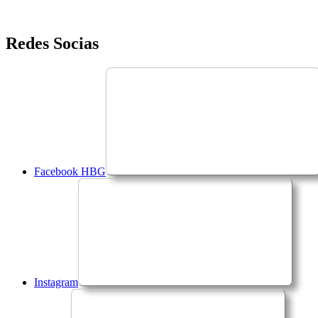
Saltar
Redes Socias
para
o
conteúdo
Facebook HBG
Instagram