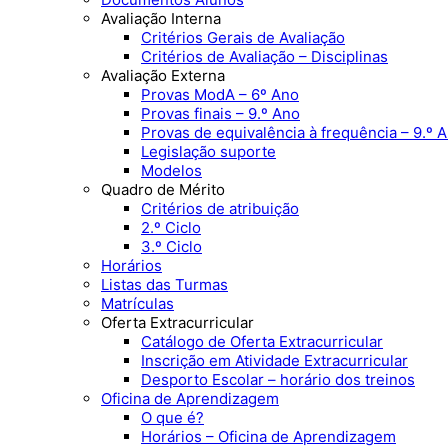
Avaliação Interna
Critérios Gerais de Avaliação
Critérios de Avaliação – Disciplinas
Avaliação Externa
Provas ModA – 6º Ano
Provas finais – 9.º Ano
Provas de equivalência à frequência – 9.º 
Legislação suporte
Modelos
Quadro de Mérito
Critérios de atribuição
2.º Ciclo
3.º Ciclo
Horários
Listas das Turmas
Matrículas
Oferta Extracurricular
Catálogo de Oferta Extracurricular
Inscrição em Atividade Extracurricular
Desporto Escolar – horário dos treinos
Oficina de Aprendizagem
O que é?
Horários – Oficina de Aprendizagem