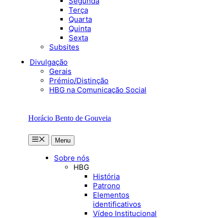
Segunda
Terça
Quarta
Quinta
Sexta
Subsites
Divulgação
Gerais
Prémio/Distinção
HBG na Comunicação Social
Horácio Bento de Gouveia
Menu
Menu
Sobre nós
HBG
História
Patrono
Elementos
identificativos
Vídeo Institucional