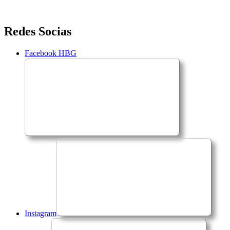
Saltar
Redes Socias
para
o
Facebook HBG
conteúdo
Instagram