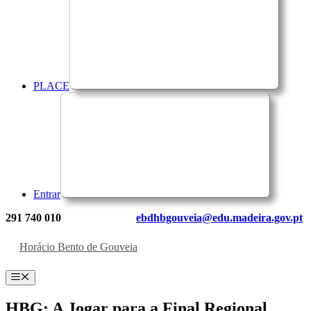
PLACE
Entrar
291 740 010
ebdhbgouveia@edu.madeira.gov.pt
Horácio Bento de Gouveia
Menu
HBG: A Jogar para a Final Regional