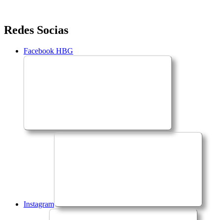
Saltar
Redes Socias
para
o
Facebook HBG
conteúdo
Instagram