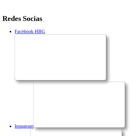
Saltar
Redes Socias
para
o
Facebook HBG
conteúdo
Instagram