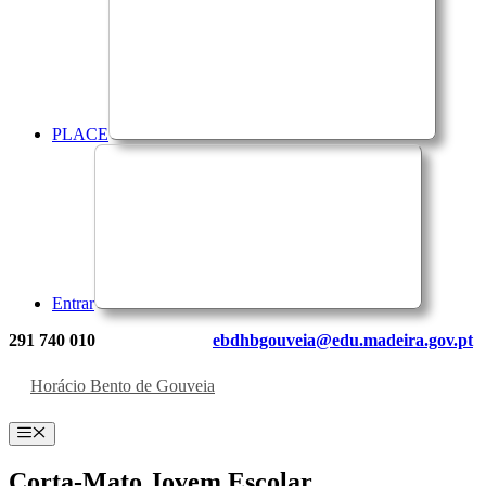
PLACE
Entrar
291 740 010
ebdhbgouveia@edu.madeira.gov.pt
Horácio Bento de Gouveia
Menu
Corta-Mato Jovem Escolar