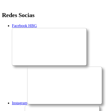
Saltar
Redes Socias
para
o
Facebook HBG
conteúdo
Instagram