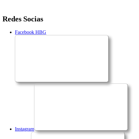
Saltar
Redes Socias
para
o
Facebook HBG
conteúdo
Instagram