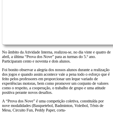
N
o âmbito da Atividad
e Interna,
realizou-se, no dia
vinte e quatro
de
abril,
a
última
“Prova dos Nove
” para as turmas do
5
.
º ano.
Participaram
cento e noventa e dois alunos.
Foi bonito observar a alegria dos nossos alunos durante a realização
dos jogos e quando assim acontece vale a pena todo o esforço que é
feito pelos professores em prop
orcionar
um
leque variado de
experiências
motoras
, bem como promover um conjunto de valores
como o respeito, a cooperação, o trabalho de grupo e uma atitude
positiva perante novos desafios.
A
“Prova dos Nove”
é uma competição coletiva, constituída por
nove modalidades (Basquetebol, Badminton, Voleibol, Ténis de
Mesa,
Circuito Fun,
Peddy Paper, corta-