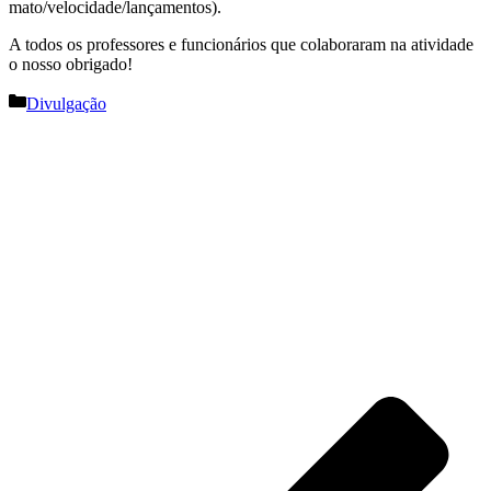
mato
/
velocidade
/lançamentos
).
A todos os professores e funcionários que colaboraram na atividade
o nosso obrigado
!
Categorias
Divulgação
Navegação
de
artigos