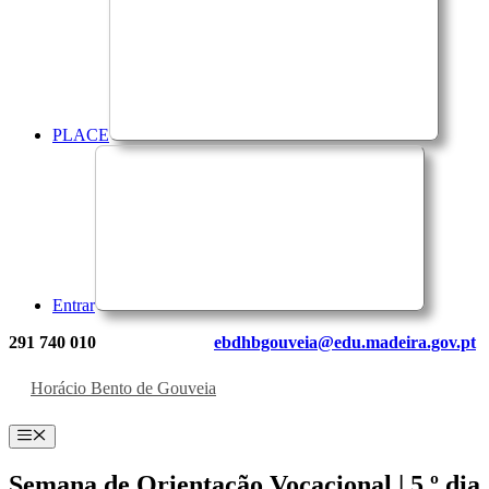
PLACE
Entrar
291 740 010
ebdhbgouveia@edu.madeira.gov.pt
Horácio Bento de Gouveia
Menu
Semana de Orientação Vocacional | 5.º dia