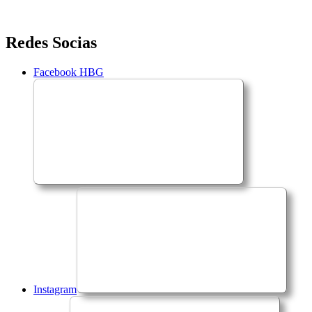
Saltar
Redes Socias
para
o
Facebook HBG
conteúdo
Instagram