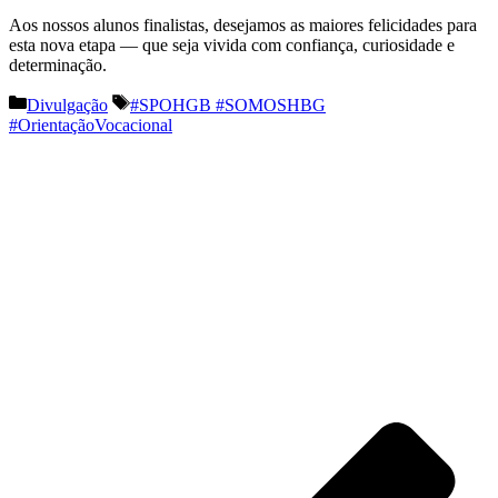
Aos nossos alunos finalistas, desejamos as maiores felicidades para
esta nova etapa — que seja vivida com confiança, curiosidade e
determinação.
Categorias
Etiquetas
Divulgação
#SPOHGB #SOMOSHBG
#OrientaçãoVocacional
Navegação
de
artigos