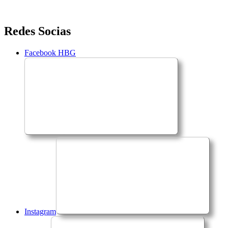
Saltar
Redes Socias
para
o
Facebook HBG
conteúdo
Instagram