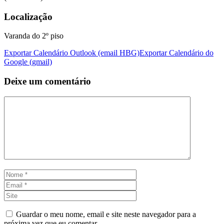
Localização
Varanda do 2º piso
Exportar Calendário Outlook (email HBG)
Exportar Calendário do
Google (gmail)
Deixe um comentário
Comentário
Nome
Email
Site
Guardar o meu nome, email e site neste navegador para a
próxima vez que eu comentar.