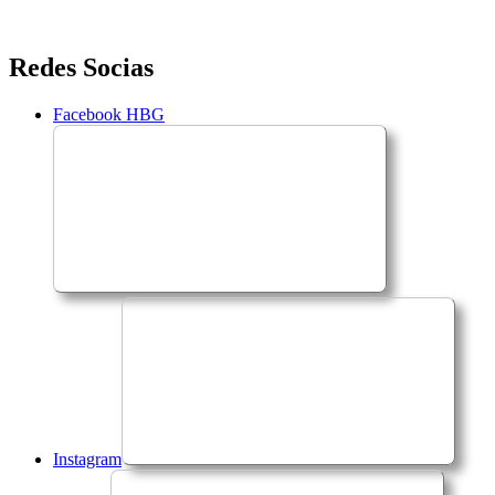
Saltar
Redes Socias
para
o
Facebook HBG
conteúdo
Instagram