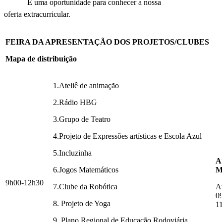
É uma oportunidade para conhecer a nossa
oferta extracurricular.
FEIRA DA APRESENTAÇÃO DOS PROJETOS/CLUBES
Mapa de distribuição
1.Ateliê de animação
2.Rádio HBG
3.Grupo de Teatro
4.Projeto de Expressões artísticas e Escola Azul
5.Incluzinha
At
6.Jogos Matemáticos
M
9h00-12h30
7.Clube da Robótica
A
09
8. Projeto de Yoga
1
9. Plano Regional de Educação Rodoviária