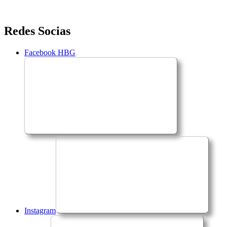
Saltar
Redes Socias
para
o
Facebook HBG
conteúdo
Instagram