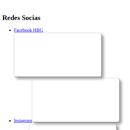
Saltar
Redes Socias
para
o
Facebook HBG
conteúdo
Instagram