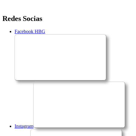
Saltar
Redes Socias
para
o
Facebook HBG
conteúdo
Instagram