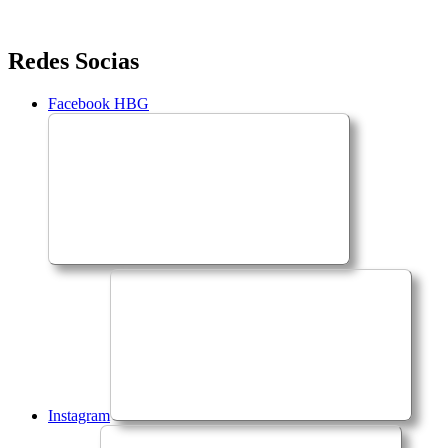
Saltar
Redes Socias
para
o
Facebook HBG
conteúdo
Instagram