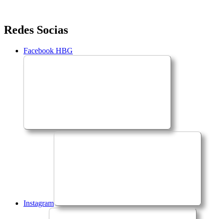
Saltar
Redes Socias
para
o
Facebook HBG
conteúdo
Instagram