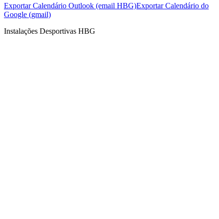
Exportar Calendário Outlook (email HBG)
Exportar Calendário do
Google (gmail)
Instalações Desportivas HBG