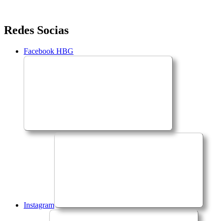
Saltar
Redes Socias
para
o
Facebook HBG
conteúdo
Instagram