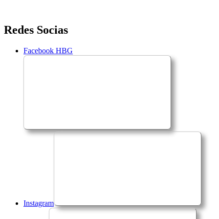
Saltar
Redes Socias
para
o
Facebook HBG
conteúdo
Instagram