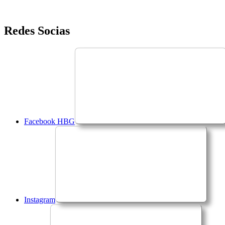
Saltar
Redes Socias
para
o
conteúdo
Facebook HBG
Instagram