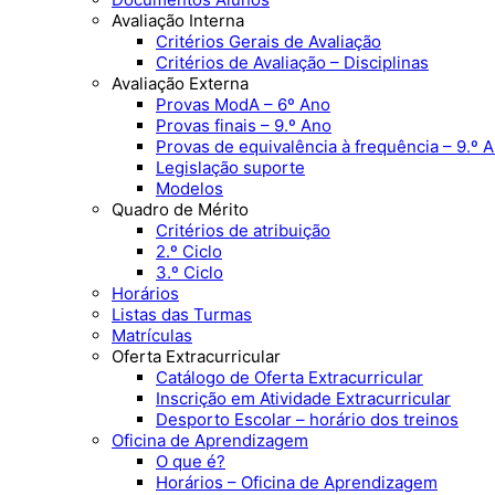
Avaliação Interna
Critérios Gerais de Avaliação
Critérios de Avaliação – Disciplinas
Avaliação Externa
Provas ModA – 6º Ano
Provas finais – 9.º Ano
Provas de equivalência à frequência – 9.º 
Legislação suporte
Modelos
Quadro de Mérito
Critérios de atribuição
2.º Ciclo
3.º Ciclo
Horários
Listas das Turmas
Matrículas
Oferta Extracurricular
Catálogo de Oferta Extracurricular
Inscrição em Atividade Extracurricular
Desporto Escolar – horário dos treinos
Oficina de Aprendizagem
O que é?
Horários – Oficina de Aprendizagem