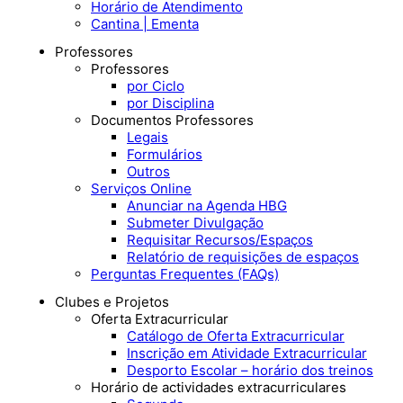
Horário de Atendimento
Cantina | Ementa
Professores
Professores
por Ciclo
por Disciplina
Documentos Professores
Legais
Formulários
Outros
Serviços Online
Anunciar na Agenda HBG
Submeter Divulgação
Requisitar Recursos/Espaços
Relatório de requisições de espaços
Perguntas Frequentes (FAQs)
Clubes e Projetos
Oferta Extracurricular
Catálogo de Oferta Extracurricular
Inscrição em Atividade Extracurricular
Desporto Escolar – horário dos treinos
Horário de actividades extracurriculares