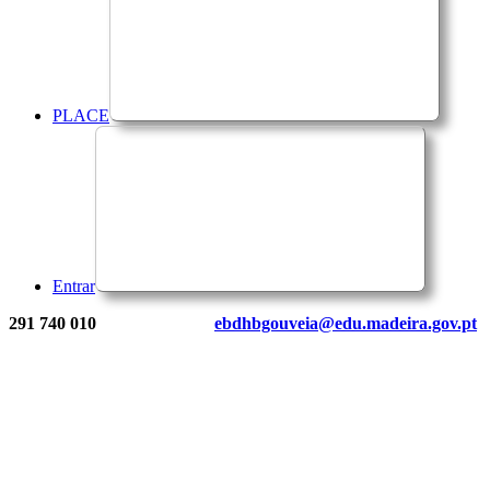
PLACE
Entrar
291 740 010
ebdhbgouveia@edu.madeira.gov.pt