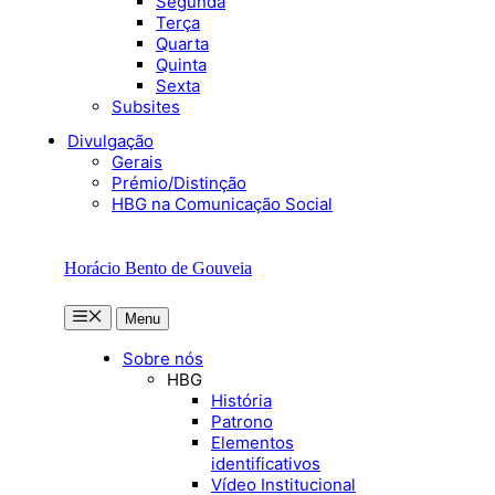
Segunda
Terça
Quarta
Quinta
Sexta
Subsites
Divulgação
Gerais
Prémio/Distinção
HBG na Comunicação Social
Horácio Bento de Gouveia
Menu
Menu
Sobre nós
HBG
História
Patrono
Elementos
identificativos
Vídeo Institucional