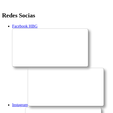
Saltar
Redes Socias
para
o
Facebook HBG
conteúdo
Instagram