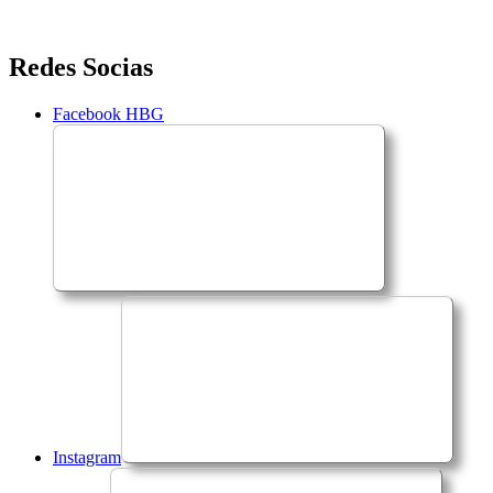
Saltar
Redes Socias
para
o
Facebook HBG
conteúdo
Instagram