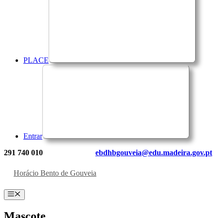
PLACE
Entrar
291 740 010
ebdhbgouveia@edu.madeira.gov.pt
Horácio Bento de Gouveia
Menu
Mascote