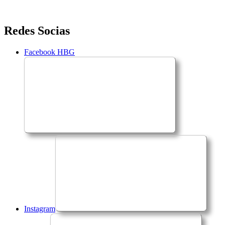
Saltar
Redes Socias
para
o
Facebook HBG
conteúdo
Instagram