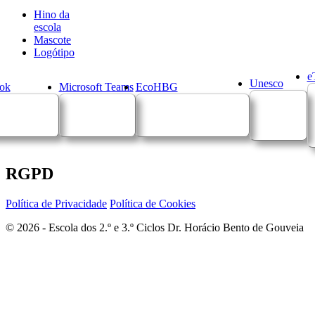
Hino da
escola
Mascote
Logótipo
e
Unesco
ok
Microsoft Teams
EcoHBG
RGPD
Política de Privacidade
Política de Cookies
© 2026 - Escola dos 2.º e 3.º Ciclos Dr. Horácio Bento de Gouveia