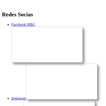
Saltar
Redes Socias
para
o
Facebook HBG
conteúdo
Instagram