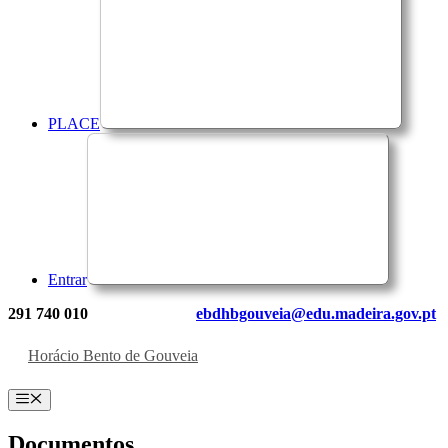
PLACE
Entrar
291 740 010
ebdhbgouveia@edu.madeira.gov.pt
Horácio Bento de Gouveia
Menu
Documentos