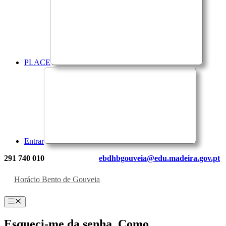
PLACE
Entrar
291 740 010
ebdhbgouveia@edu.madeira.gov.pt
Horácio Bento de Gouveia
Menu
Esqueci-me da senha. Como