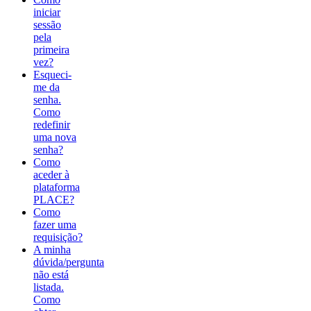
iniciar
sessão
pela
primeira
vez?
Esqueci-
me da
senha.
Como
redefinir
uma nova
senha?
Como
aceder à
plataforma
PLACE?
Como
fazer uma
requisição?
A minha
dúvida/pergunta
não está
listada.
Como