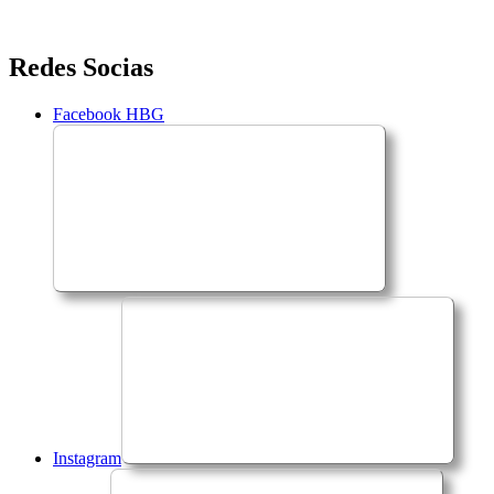
Saltar
Redes Socias
para
o
Facebook HBG
conteúdo
Instagram