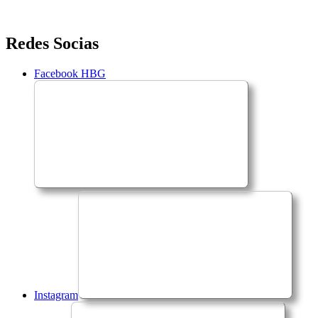
Saltar
Redes Socias
para
o
Facebook HBG
conteúdo
Instagram