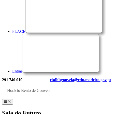
PLACE
Entrar
291 740 010
ebdhbgouveia@edu.madeira.gov.pt
Horácio Bento de Gouveia
Menu
Sala do Futuro