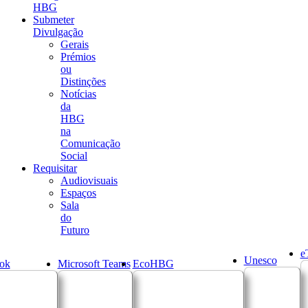
HBG
Submeter
Divulgação
Gerais
Prémios
ou
Distinções
Notícias
da
HBG
na
Comunicação
Social
Requisitar
Audiovisuais
Espaços
Sala
do
Futuro
e
Unesco
ok
Microsoft Teams
EcoHBG