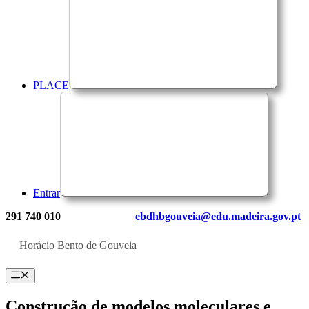
PLACE
Entrar
291 740 010
ebdhbgouveia@edu.madeira.gov.pt
Horácio Bento de Gouveia
Menu
Construção de modelos moleculares e