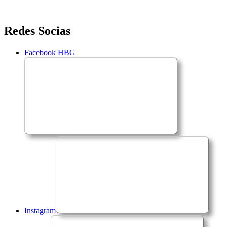
Saltar
Redes Socias
para
o
Facebook HBG
conteúdo
Instagram