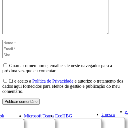
Comentário
Nome
Email
Site
Guardar o meu nome, email e site neste navegador para a
próxima vez que eu comentar.
Li e aceito a
Política de Privacidade
e autorizo o tratamento dos
dados aqui fornecidos para efeitos de gestão e publicação do meu
comentário.
e
Unesco
ok
Microsoft Teams
EcoHBG