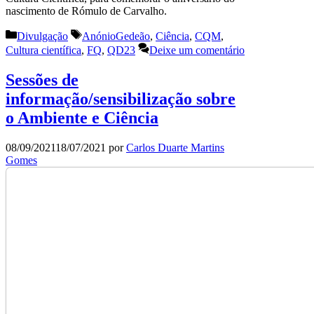
nascimento de Rómulo de Carvalho.
Categorias
Etiquetas
Divulgação
AnónioGedeão
,
Ciência
,
CQM
,
Cultura científica
,
FQ
,
QD23
Deixe um comentário
Sessões de
informação/sensibilização sobre
o Ambiente e Ciência
08/09/2021
18/07/2021
por
Carlos Duarte Martins
Gomes