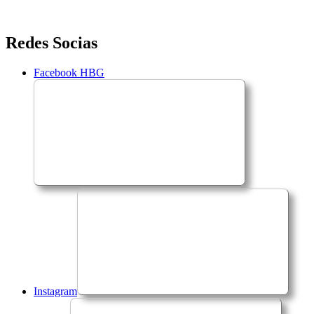
Saltar
Redes Socias
para
o
Facebook HBG
conteúdo
Instagram