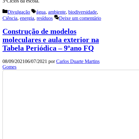
3ºCiclos da escola.
Categorias
Etiquetas
Divulgação
água
,
ambiente
,
biodiversidade
,
Ciência
,
energia
,
resíduos
Deixe um comentário
Construção de modelos
moleculares e aula exterior na
Tabela Periódica – 9ºano FQ
08/09/2021
06/07/2021
por
Carlos Duarte Martins
Gomes