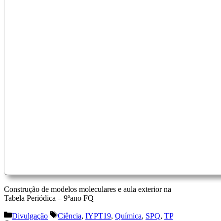
Construção de modelos moleculares e aula exterior na
Tabela Periódica – 9ºano FQ
Categorias
Etiquetas
Divulgação
Ciência
,
IYPT19
,
Química
,
SPQ
,
TP