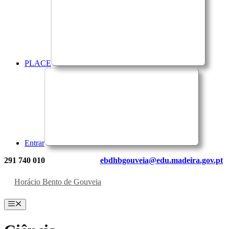
PLACE
Entrar
291 740 010
ebdhbgouveia@edu.madeira.gov.pt
Horácio Bento de Gouveia
Menu