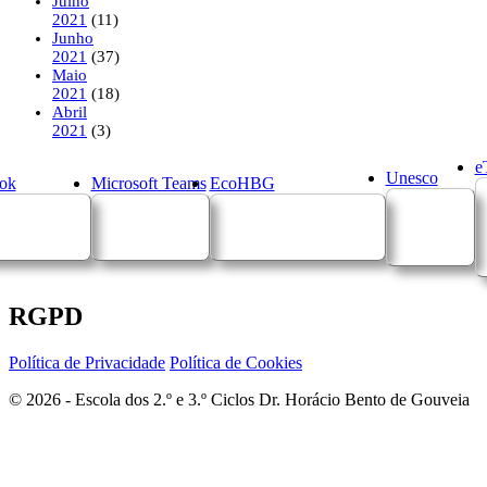
Julho
2021
(11)
Junho
2021
(37)
Maio
2021
(18)
Abril
2021
(3)
e
Unesco
ok
Microsoft Teams
EcoHBG
RGPD
Política de Privacidade
Política de Cookies
© 2026 - Escola dos 2.º e 3.º Ciclos Dr. Horácio Bento de Gouveia